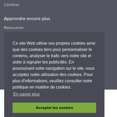
Carrières
Apprendre encore plus
Ressources
FAQ
Carrières
Ce site Web utilise ses propres cookies ainsi
que des cookies tiers pour personnaliser le
Peak HQ tel:+44 141 812 8100
contenu, analyser le trafic vers notre site et
Peak FR tel:+33 (0)1 64 86 29 82
aider à signaler les publicités. En
poursuivant votre navigation sur le site, vous
Connectez-vous avec nous
acceptez notre utilisation des cookies. Pour
plus d'informations, veuillez consulter notre
politique en matière de cookies.
En savoir plus
Accessibilité
Politique de Confidentialité
Legal
Déclaration de garantie
Termes et conditions
Accepter les cookies
© Copyright 2026 Peak Scientific Instruments. All rights