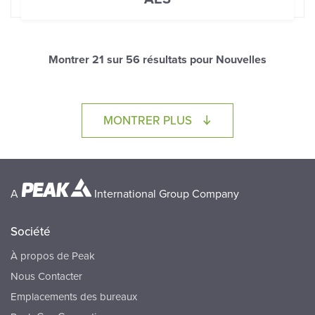
Montrer
21
sur 56 résultats pour Nouvelles
LOADING...
MONTRER PLUS
A
International Group Company
Société
À propos de Peak
Nous Contacter
Emplacements des bureaux