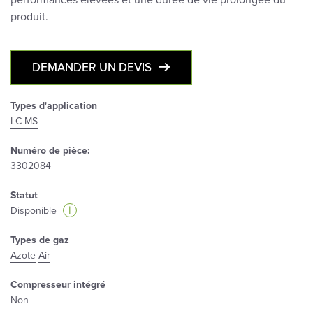
performances élevées et une durée de vie prolongée du
produit.
DEMANDER UN DEVIS
Types d'application
LC-MS
Numéro de pièce:
3302084
Statut
i
Disponible
Types de gaz
Azote
Air
Compresseur intégré
Non